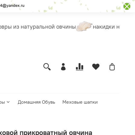
вры из натуральной овчины
накидки на чехл
ры
Домашняя Обувь
Меховые шапки
ховой прикроватный овчина