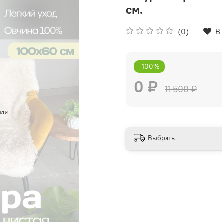
см.
(0)
В
-100%
0 ₽
11 500 ₽
чии
Выбрать