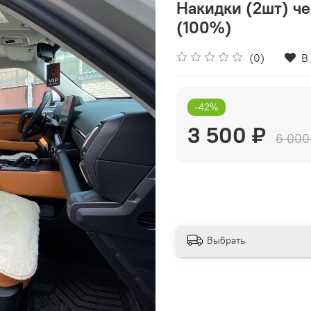
Накидки (2шт) че
(100%)
(0)
В
-42%
3 500 ₽
6 000
Выбрать