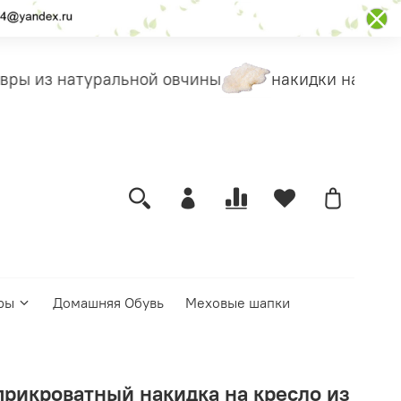
ры из натуральной овчины
накидки на чехлы
ры
Домашняя Обувь
Меховые шапки
прикроватный накидка на кресло из