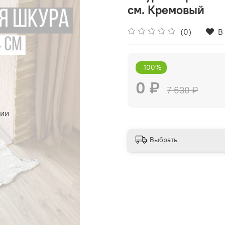
см. Кремовый
(0)
В
-100%
0 ₽
7 630 ₽
чии
Выбрать