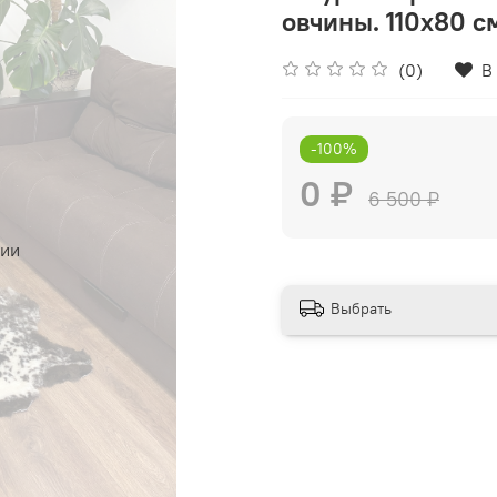
овчины. 110х80 с
(0)
В
-100%
0 ₽
6 500 ₽
чии
Выбрать