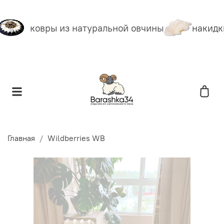
ковры из натуральной овчины
накидки
Главная
Wildberries WB