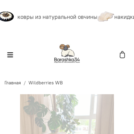
ковры из натуральной овчины
накидки
Главная
Wildberries WB