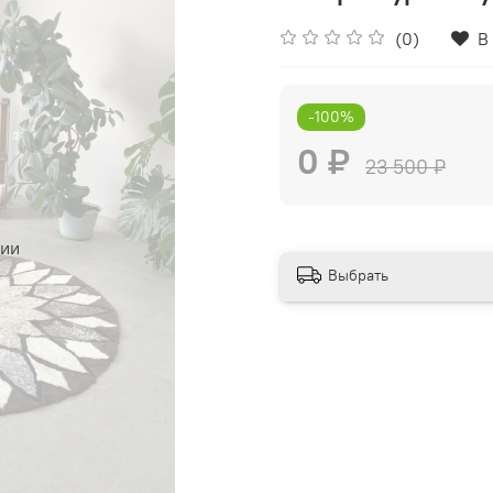
(0)
В
-100%
0 ₽
23 500 ₽
чии
Выбрать