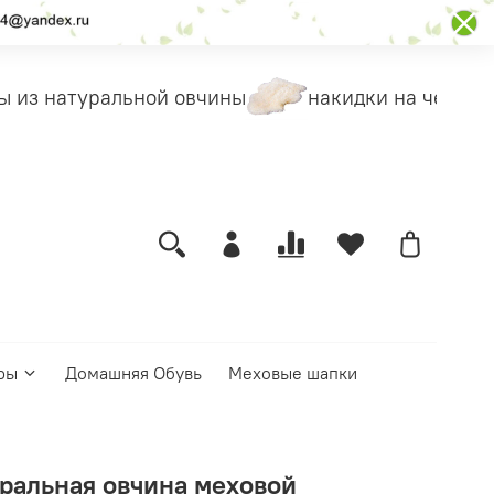
 из натуральной овчины
накидки на чехлы
ры
Домашняя Обувь
Меховые шапки
уральная овчина меховой