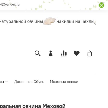
атуральной овчины
накидки на чехлы
мех
ры
Домашняя Обувь
Меховые шапки
уральная овчина Меховой