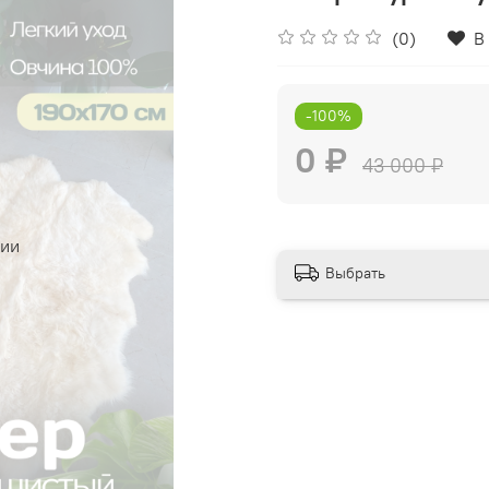
(0)
В
-100%
0 ₽
43 000 ₽
чии
Выбрать