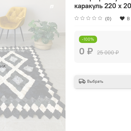
каракуль 220 х 20
(0)
В
-100%
0 ₽
25 000 ₽
чии
Выбрать