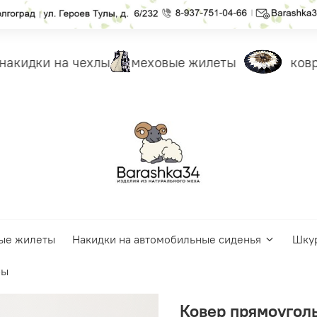
акидки на чехлы
меховые жилеты
ковры
ые жилеты
Накидки на автомобильные сиденья
Шку
ры
Ковер прямоугол