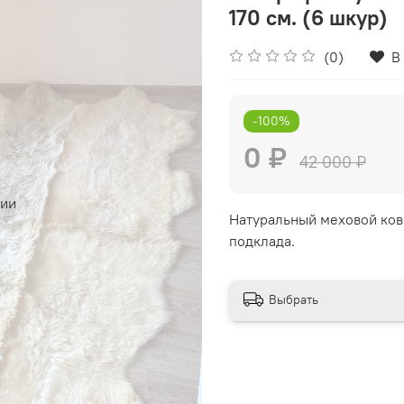
170 см. (6 шкур)
(0)
В
-100%
0 ₽
42 000 ₽
чии
Натуральный меховой кове
подклада.
Выбрать