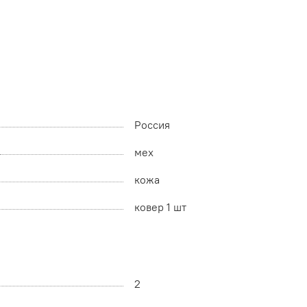
Россия
мех
кожа
ковер 1 шт
2