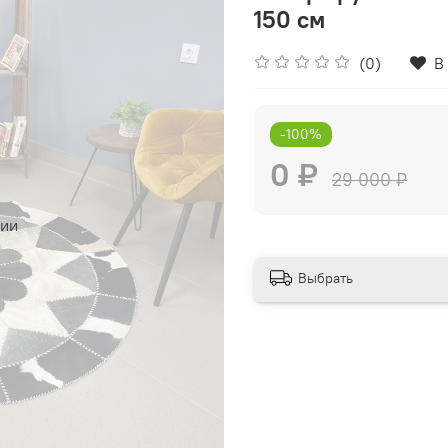
150 см
(0)
В
-100%
0 ₽
29 000 ₽
чии
Выбрать