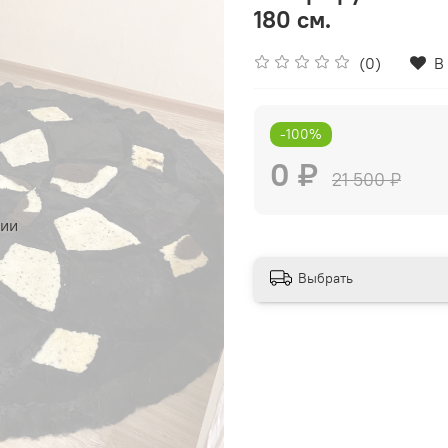
180 см.
(0)
В
-100%
0 ₽
21 500 ₽
чии
Выбрать