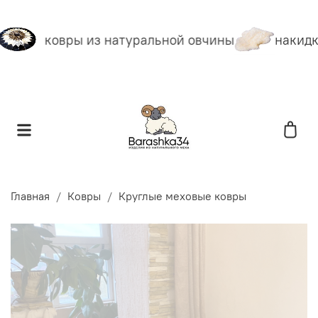
ковры из натуральной овчины
накидки
Главная
Ковры
Круглые меховые ковры