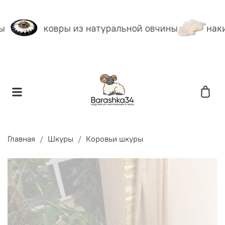
ы
ковры из натуральной овчины
наки
Главная
Шкуры
Коровьи шкуры