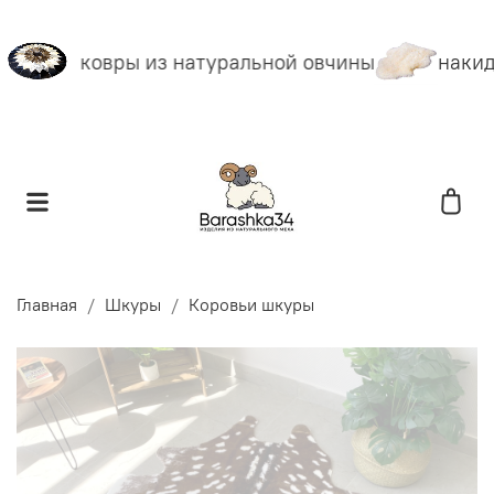
ковры из натуральной овчины
накидк
Главная
Шкуры
Коровьи шкуры