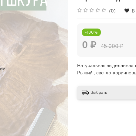
(0)
В
-100%
0 ₽
45 000 ₽
Натуральная выделанная т
чии
Рыжий , светло-коричнев
Выбрать